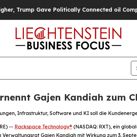
ump Gave Politically Connected oil Companies — 
rnennt Gajen Kandiah zum Chi
ungen, Infrastruktur, Software und KI soll die Kundenerg
RE) --
Rackspace Technology®
(NASDAQ: RXT), ein global
n Verwaltungsrat Gajen Kandiah mit Wirkung zum 3. Septe