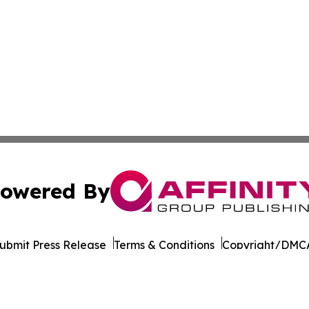
owered By
ubmit Press Release
Terms & Conditions
Copyright/DMCA
. dba Affinity Group Publishing & Liechtenstein Business 
Cookie Settings / Your Privacy Choices