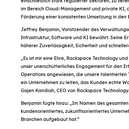
einschließlich stark regulierter Sektoren, zu li
im Bereich Cloud-Management und private KI, d
Förderung einer konsistenten Umsetzung in den B
Jeffrey Benjamin, Vorsitzender des Verwaltungsr
Infrastruktur, Software und KI bewährt. Seine E
höherer Zuverlässigkeit, Sicherheit und schnelle
„Es ist mir eine Ehre, Rackspace Technology und
unser unerschütterliches Engagement für den Erf
Operations angewiesen, die unsere talentierten 
ein Unternehmen zu leiten, das Kunden echte Wa
Gajen Kandiah, CEO von Rackspace Technology.
Benjamin fügte hinzu: „Im Namen des gesamten V
kundenorientiertes, zukunftsorientiertes Untern
Branchen aufgebaut hat.“