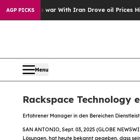
’t
As war With Iran Drove oil Prices Higher, Tr
AGP PICKS
Menu
Rackspace Technology e
Erfahrener Manager in den Bereichen Dienstleist
SAN ANTONIO, Sept. 03, 2025 (GLOBE NEWSWI
Lösungen, hat heute bekannt gegeben, dass sei