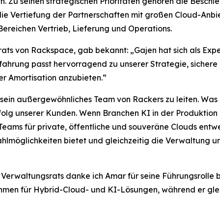
efern. Zu seinen strategischen Prioritäten gehören die Besc
ie Vertiefung der Partnerschaften mit großen Cloud-Anb
ereichen Vertrieb, Lieferung und Operations.
ats von Rackspace, gab bekannt: „Gajen hat sich als Exper
rfahrung passt hervorragend zu unserer Strategie, sichere
rer Amortisation anzubieten.“
 sein außergewöhnliches Team von Rackers zu leiten. Was m
olg unserer Kunden. Wenn Branchen KI in der Produktion e
Teams für private, öffentliche und souveräne Clouds entwe
hlmöglichkeiten bietet und gleichzeitig die Verwaltung u
erwaltungsrats danke ich Amar für seine Führungsrolle b
ehmen für Hybrid-Cloud- und KI-Lösungen, während er gleic