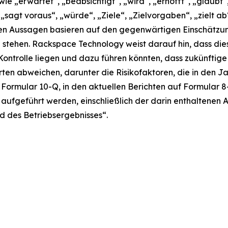
„erwartet“, „beabsichtigt“, „wird“, „erhofft“, „glaubt“, „
, „sagt voraus“, „würde“, „Ziele“, „Zielvorgaben“, „zielt ab
eten Aussagen basieren auf den gegenwärtigen Einschä
g stehen. Rackspace Technology weist darauf hin, dass di
Kontrolle liegen und dazu führen könnten, dass zukünftige
en abweichen, darunter die Risikofaktoren, die in den J
 Formular 10-Q, in den aktuellen Berichten auf Formular 8
fgeführt werden, einschließlich der darin enthaltenen Ab
d des Betriebsergebnisses“.