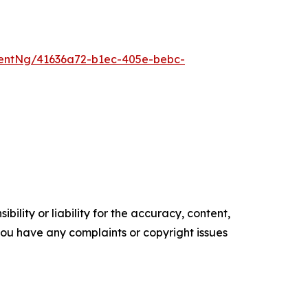
entNg/41636a72-b1ec-405e-bebc-
ility or liability for the accuracy, content,
f you have any complaints or copyright issues