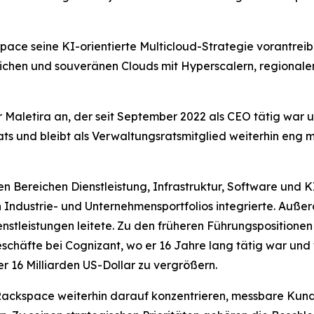
pace seine KI-orientierte Multicloud-Strategie vorantrei
tlichen und souveränen Clouds mit Hyperscalern, regiona
 Maletira an, der seit September 2022 als CEO tätig war u
ats und bleibt als Verwaltungsratsmitglied weiterhin eng
 Bereichen Dienstleistung, Infrastruktur, Software und KI
in Industrie- und Unternehmensportfolios integrierte. Auß
ienstleistungen leitete. Zu den früheren Führungsposition
schäfte bei Cognizant, wo er 16 Jahre lang tätig war und
r 16 Milliarden US-Dollar zu vergrößern.
 Rackspace weiterhin darauf konzentrieren, messbare Ku