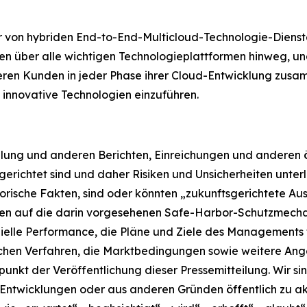
er von hybriden End-to-End-Multicloud-Technologie-Diens
 über alle wichtigen Technologieplattformen hinweg, u
nseren Kunden in jeder Phase ihrer Cloud-Entwicklung zus
 innovative Technologien einzuführen.
lung und anderen Berichten, Einreichungen und anderen öf
richtet sind und daher Risiken und Unsicherheiten unterl
ische Fakten, sind oder könnten „zukunftsgerichtete Auss
uen auf die darin vorgesehenen Safe-Harbor-Schutzmecha
zielle Performance, die Pläne und Ziele des Managements 
chen Verfahren, die Marktbedingungen sowie weitere Ange
tpunkt der Veröffentlichung dieser Pressemitteilung. Wir sin
Entwicklungen oder aus anderen Gründen öffentlich zu akt