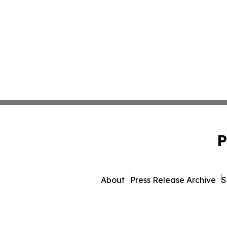
P
About
Press Release Archive
S
© 1995-2026 Newsmatics Inc