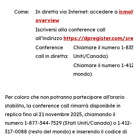
Come:
In diretta via Internet: accedere a
ir.moh
overview
Iscriversi alla conference call
all’indirizzo
https://dpregister.com/sre
Conference
Chiamare il numero 1-833-6
call in diretta:
Uniti/Canada)
Chiamare il numero 1-412-3
mondo)
Per coloro che non potranno partecipare all’orario
stabilito, la conference call rimarrà disponibile in
replica fino al 21 novembre 2025, chiamando il
numero 1-877-344-7529 (Stati Uniti/Canada) o 1‑412-
317-0088 (resto del mondo) e inserendo il codice di