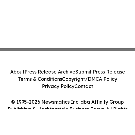
About
Press Release Archive
Submit Press Release
Terms & Conditions
Copyright/DMCA Policy
Privacy Policy
Contact
© 1995-2026 Newsmatics Inc. dba Affinity Group
Publishing & Liechtenstein Business Focus. All Rights
Reserved.
Cookie Settings / Your Privacy Choices