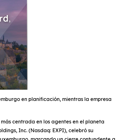
emburgo en planificación, mientras la empresa
más centrada en los agentes en el planeta
ldings, Inc. (Nasdaq: EXPI), celebró su
n Luxemburgo, marcando un cierre contundente a