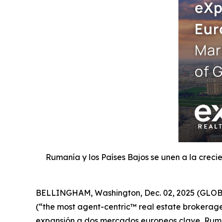
Rumanía y los Países Bajos se unen a la crec
BELLINGHAM, Washington, Dec. 02, 2025 (GLOBE 
(“the most agent-centric™ real estate brokerage 
expansión a dos mercados europeos clave, Ruman