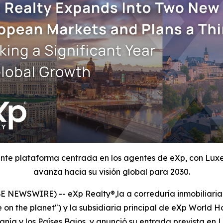
iente plataforma centrada en los agentes de eXp, con Lux
avanza hacia su visión global para 2030.
NEWSWIRE) -- eXp Realty®,la a correduría inmobiliaria 
on the planet") y la subsidiaria principal de eXp World Ho
ía y los Países Bajos, y anunció su entrada prevista e