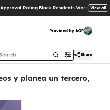
ating
Black Residents Warned of Abusive Cops for
View all
Provided by AGP
Share
os y planea un tercero,