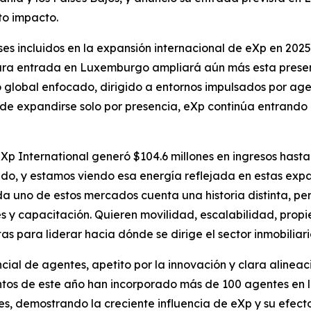
to impacto.
ses incluidos en la expansión internacional de eXp en 2025
utura entrada en Luxemburgo ampliará aún más esta pres
o global enfocado, dirigido a entornos impulsados por a
de expandirse solo por presencia, eXp continúa entrando
p International generó $104.6 millones en ingresos hasta 
, y estamos viendo esa energía reflejada en estas expans
da uno de estos mercados cuenta una historia distinta, pe
s y capacitación. Quieren movilidad, escalabilidad, propi
as para liderar hacia dónde se dirige el sector inmobiliar
ial de agentes, apetito por la innovación y clara alineac
tos de este año han incorporado más de 100 agentes en los
es, demostrando la creciente influencia de eXp y su efecto