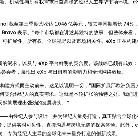
准创新、机动性与所有权需求日益高涨的经纪人主导型市场环境。e
。
tional 截至第三季度营收达 1.046 亿美元，较去年同期增长
 执行董事 Felix Bravo 表示。“每个市场都在讲述其独特的故事
可扩展性、所有权、全球视野以及市场相关性。eXp 正在构
渴求，以及与 eXp 平台鲜明的契合度。该战略已颇有成效：
0 名参会者，展现出 eXp 与日俱增的影响力和全球网络效应。
建方式而主动前来。这足以说明一切，”国际扩展部欧洲负责人 Ad
式如何契合经纪人的真实需求。这就是本轮扩张的独特之处。我们
天起就展现出强劲的发展势头。”
具——由经纪人参与设计、并为经纪人量身打造，真正贴合全球化业务
费者，提供实时可见性、直接沟通与跨境无缝的探索体验。此外，e
发，专为经纪人主导的全球化未来量身打造的创新成果。