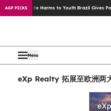
o Abate Harms to Youth
Brazil Gives Parents Soci
AGP PICKS
Menu
eXp Realty 拓展至