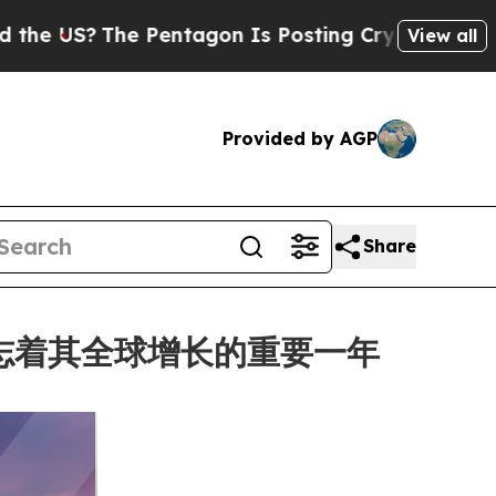
The Pentagon Is Posting Cryptic Biblical Messag
View all
Provided by AGP
Share
标志着其全球增长的重要一年