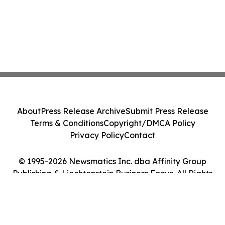
About
Press Release Archive
Submit Press Release
Terms & Conditions
Copyright/DMCA Policy
Privacy Policy
Contact
© 1995-2026 Newsmatics Inc. dba Affinity Group
Publishing & Liechtenstein Business Focus. All Rights
Reserved.
Cookie Settings / Your Privacy Choices