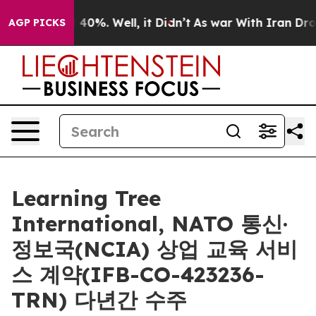
Around 40%. Well, it Didn’t
As war With Iran Drove o
AGP PICKS
Learning Tree
International, NATO 통신·
정보국(NCIA) 상업 교육 서비
스 계약(IFB-CO-423236-
TRN) 다년간 수주